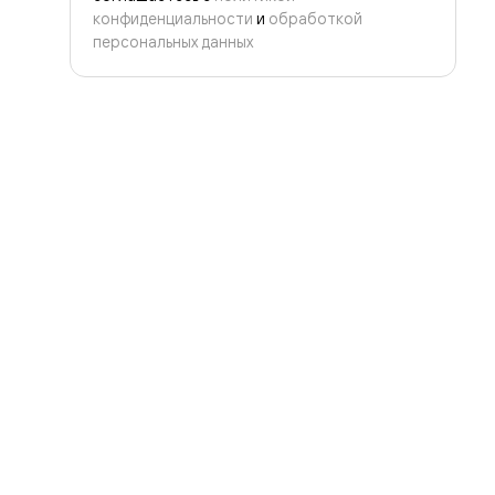
конфиденциальности
и
обработкой
персональных данных
Продукция
Новости и статьи
Консалтинг
Работа у нас
Как купить
Контакты