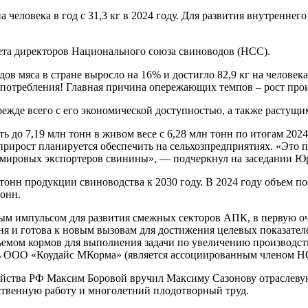
а человека в год с 31,3 кг в 2024 году. Для развития внутренне
ета директоров Национального союза свиноводов (НСС).
дов мяса в стране выросло на 16% и достигло 82,9 кг на челове
а потребления! Главная причина опережающих темпов – рост про
режде всего с его экономической доступностью, а также растущи
ь до 7,19 млн тонн в живом весе с 6,28 млн тонн по итогам 202
ирост планируется обеспечить на сельхозпредприятиях. «Это п
 мировых экспортеров свинины», — подчеркнул на заседании Ю
 тонн продукции свиноводства к 2030 году. В 2024 году объем п
тонн.
ым импульсом для развития смежных секторов АПК, в первую оч
ня и готова к новым вызовам для достижения целевых показател
ъемом кормов для выполнения задачи по увеличению производст
ь ООО «Коудайс МКорма» (является ассоциированным членом Н
озяйства РФ Максим Боровой вручил Максиму Сазонову отраслев
ственную работу и многолетний плодотворный труд.