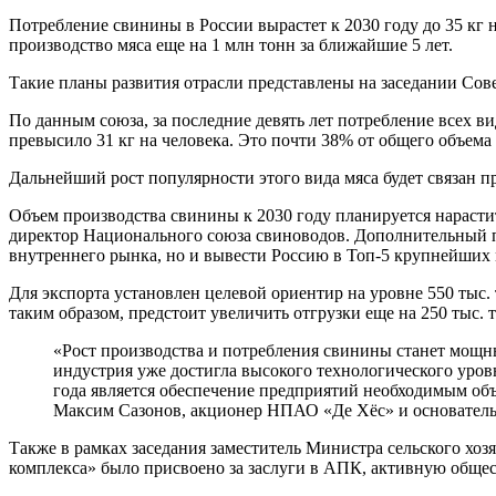
Потребление свинины в России вырастет к 2030 году до 35 кг н
производство мяса еще на 1 млн тонн за ближайшие 5 лет.
Такие планы развития отрасли представлены на заседании Сов
По данным союза, за последние девять лет потребление всех ви
превысило 31 кг на человека. Это почти 38% от общего объем
Дальнейший рост популярности этого вида мяса будет связан п
Объем производства свинины к 2030 году планируется нарастит
директор Национального союза свиноводов. Дополнительный пр
внутреннего рынка, но и вывести Россию в Топ-5 крупнейших
Для экспорта установлен целевой ориентир на уровне 550 тыс.
таким образом, предстоит увеличить отгрузки еще на 250 тыс. 
«Рост производства и потребления свинины станет мощн
индустрия уже достигла высокого технологического уров
года является обеспечение предприятий необходимым об
Максим Сазонов, акционер НПАО «Де Хёс» и основател
Также в рамках заседания заместитель Министра сельского х
комплекса» было присвоено за заслуги в АПК, активную обще