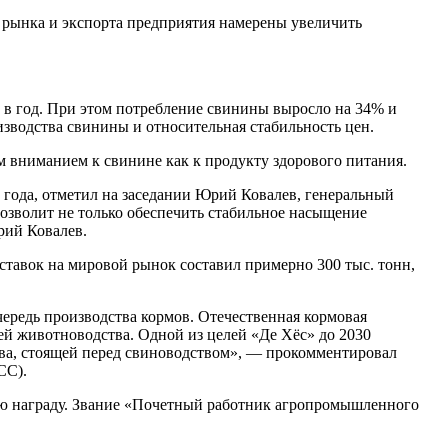
го рынка и экспорта предприятия намерены увеличить
ка в год. При этом потребление свинины выросло на 34% и
изводства свинины и относительная стабильность цен.
м вниманием к свинине как к продукту здорового питания.
4 года, отметил на заседании Юрий Ковалев, генеральный
озволит не только обеспечить стабильное насыщение
рий Ковалев.
оставок на мировой рынок составил примерно 300 тыс. тонн,
ередь производства кормов. Отечественная кормовая
ей животноводства. Одной из целей «Де Хёс» до 2030
ва, стоящей перед свиноводством», — прокомментировал
СС).
ую награду. Звание «Почетный работник агропромышленного