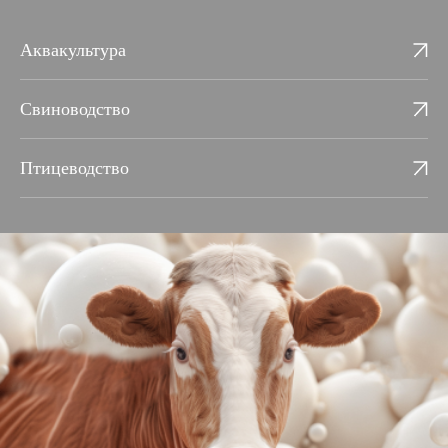
Аквакультура
Свиноводство
Птицеводство