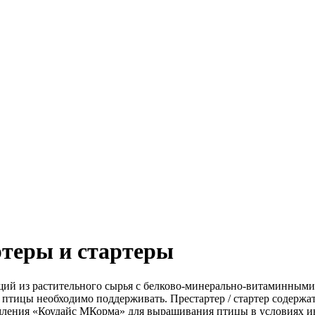
ртеры и стартеры
ящий из растительного сырья с белково-минерально-витаминными
 птицы необходимо поддерживать. Престартер / стартер содерж
мления «Коудайс МКорма» для выращивания птицы в условиях и