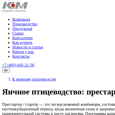
Компания
Производство
Продукция
Сырье
Консалтинг
Как купить
Новости и статьи
Работа у нас
Контакты
+7 (495)
645-21-59
en
К яичному птицеводству
Яичное птицеводство: преста
Престартер / стартер — это легкоусвояемый комбикорм, состо
постинкубационный период, когда жизненные силы и здоровье
пищеварительной системы и росту организма. Программы кор