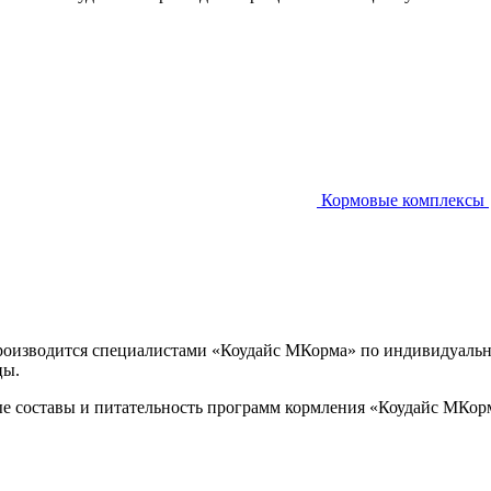
Кормовые комплексы
 производится специалистами «Коудайс МКорма» по индивидуальн
цы.
ые составы и питательность программ кормления «Коудайс МКо